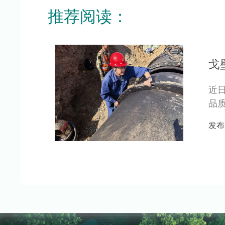
推荐阅读：
戈
近
品
战，
发布日