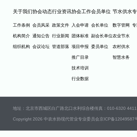
关于我们
协会动态
行业资讯
协会工作
会员单位
节水供水
专
工作条例
会员风采
政策文件
入会申请
会长单位
数字管网
专
机构简介
通知公告
行业新闻
团体标准
副会长单位
农业节水
组织机构
会议论坛
管道部落
项目申报
委员单位
农村供水
推广目录
智慧水务
技术培训
行业数据
地址：北京市西城区白广路北口水利综合楼
传真：010-6320 4411 
Copyright 2026 中农水协现代管业专业委员会
京ICP备12049587