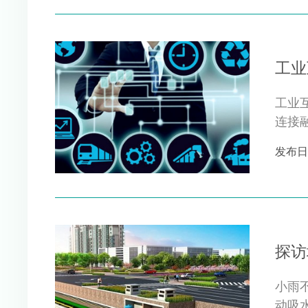
工业
工业
连接
联互通
发布日期 
探访
小雨
动吸