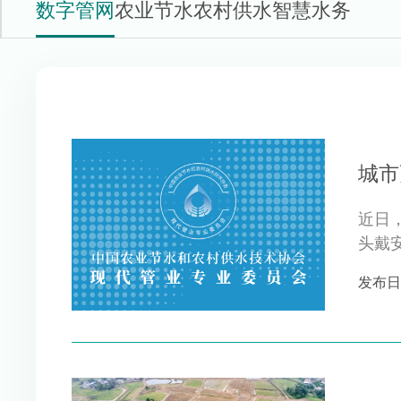
数字管网
农业节水
农村供水
智慧水务
城市
近日
头戴
为“十
发布日期 