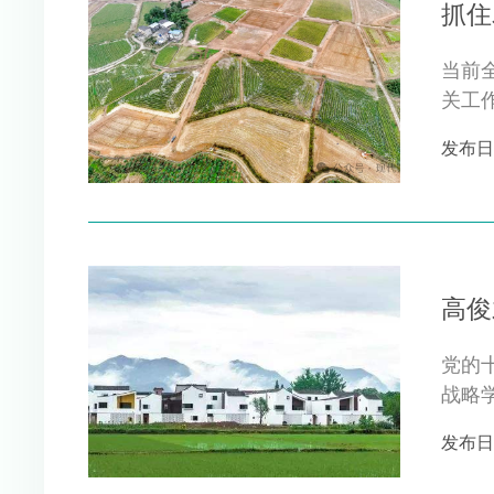
抓住
当前
关工
发布日期 
高俊
党的
战略
司长高
发布日期 