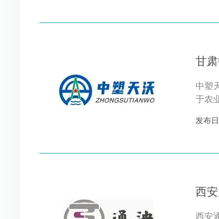
甘肃
中塑
于农
质量，
发布日期 
西安
西安