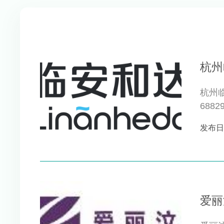
杭州
杭州
68
一体的
发布日期 
爱丽