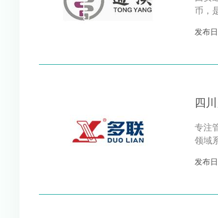
币，
产品*
发布日期 
四川
专注管道35
领域
量求生
发布日期 