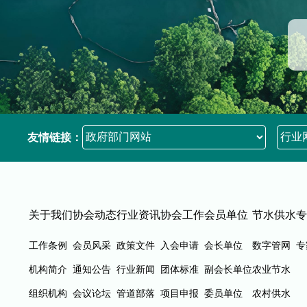
友情链接：
关于我们
协会动态
行业资讯
协会工作
会员单位
节水供水
专
工作条例
会员风采
政策文件
入会申请
会长单位
数字管网
专
机构简介
通知公告
行业新闻
团体标准
副会长单位
农业节水
组织机构
会议论坛
管道部落
项目申报
委员单位
农村供水