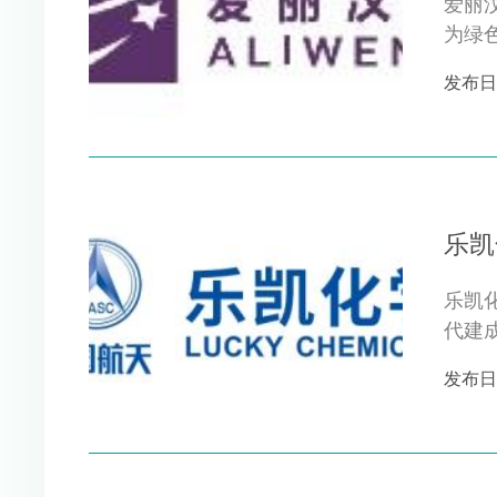
爱丽
为绿
覆盖管
发布日期 
乐凯
乐凯
代建
为乐凯
发布日期 