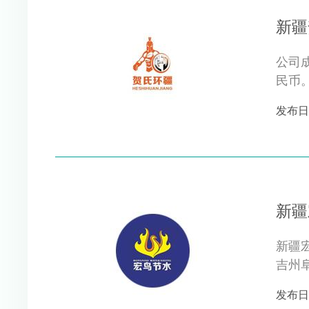
新疆
公司
民币
与..
发布日期 
新疆
新疆宏
吉州
业。公
发布日期 