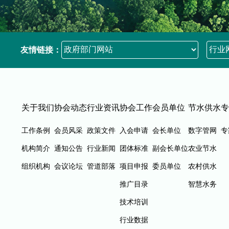
友情链接：
关于我们
协会动态
行业资讯
协会工作
会员单位
节水供水
专
工作条例
会员风采
政策文件
入会申请
会长单位
数字管网
专
机构简介
通知公告
行业新闻
团体标准
副会长单位
农业节水
组织机构
会议论坛
管道部落
项目申报
委员单位
农村供水
推广目录
智慧水务
技术培训
行业数据