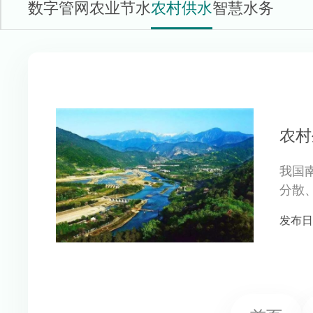
数字管网
农业节水
农村供水
智慧水务
农村
我国
分散
种类型
发布日期 