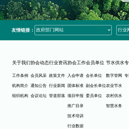
友情链接：
关于我们
协会动态
行业资讯
协会工作
会员单位
节水供水
专
工作条例
会员风采
政策文件
入会申请
会长单位
数字管网
专
机构简介
通知公告
行业新闻
团体标准
副会长单位
农业节水
组织机构
会议论坛
管道部落
项目申报
委员单位
农村供水
推广目录
智慧水务
技术培训
行业数据