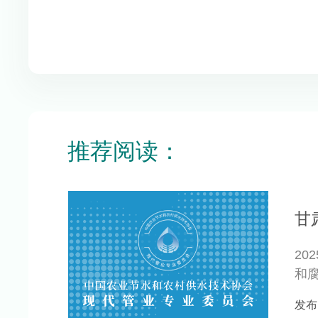
推荐阅读：
甘
2
和
治工
发布日