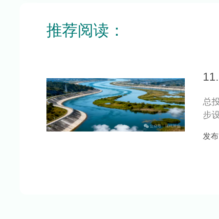
推荐阅读：
1
总
步
心前
发布日