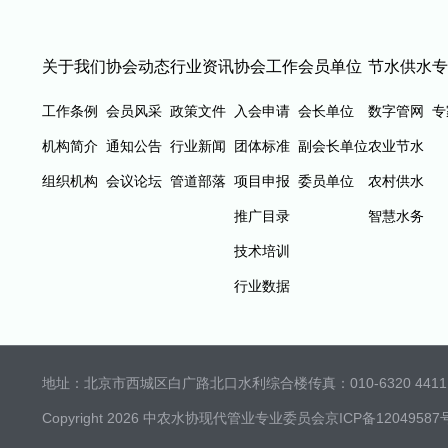
关于我们
协会动态
行业资讯
协会工作
会员单位
节水供水
专
工作条例
会员风采
政策文件
入会申请
会长单位
数字管网
专
机构简介
通知公告
行业新闻
团体标准
副会长单位
农业节水
组织机构
会议论坛
管道部落
项目申报
委员单位
农村供水
推广目录
智慧水务
技术培训
行业数据
地址：北京市西城区白广路北口水利综合楼
传真：010-6320 4411 
Copyright 2026 中农水协现代管业专业委员会
京ICP备12049587