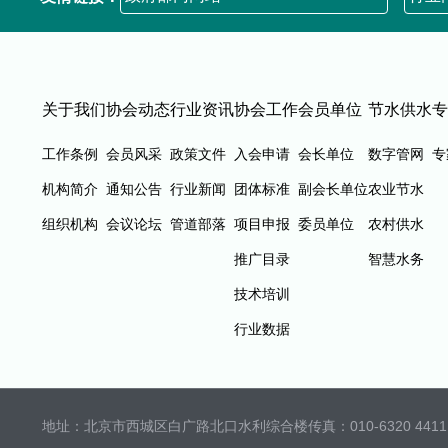
关于我们
协会动态
行业资讯
协会工作
会员单位
节水供水
专
工作条例
会员风采
政策文件
入会申请
会长单位
数字管网
专
机构简介
通知公告
行业新闻
团体标准
副会长单位
农业节水
组织机构
会议论坛
管道部落
项目申报
委员单位
农村供水
推广目录
智慧水务
技术培训
行业数据
地址：北京市西城区白广路北口水利综合楼
传真：010-6320 4411 