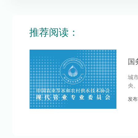
推荐阅读：
国
城
央
十五
发布日