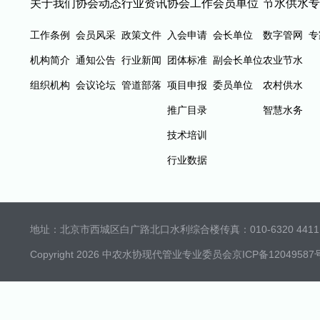
关于我们
协会动态
行业资讯
协会工作
会员单位
节水供水
专
工作条例
会员风采
政策文件
入会申请
会长单位
数字管网
专
机构简介
通知公告
行业新闻
团体标准
副会长单位
农业节水
组织机构
会议论坛
管道部落
项目申报
委员单位
农村供水
推广目录
智慧水务
技术培训
行业数据
地址：北京市西城区白广路北口水利综合楼
传真：010-6320 4411 
Copyright 2026 中农水协现代管业专业委员会
京ICP备12049587