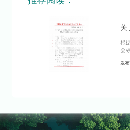
根
会
壁
发布日