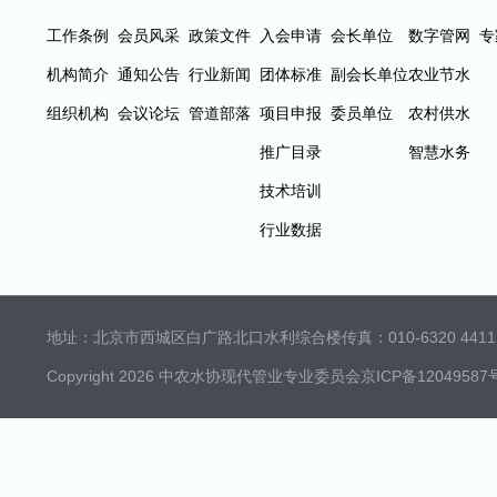
工作条例
会员风采
政策文件
入会申请
会长单位
数字管网
专
机构简介
通知公告
行业新闻
团体标准
副会长单位
农业节水
组织机构
会议论坛
管道部落
项目申报
委员单位
农村供水
推广目录
智慧水务
技术培训
行业数据
地址：北京市西城区白广路北口水利综合楼
传真：010-6320 4411 
Copyright 2026 中农水协现代管业专业委员会
京ICP备12049587